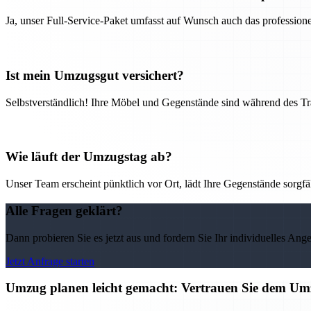
Ja, unser Full-Service-Paket umfasst auf Wunsch auch das professio
Ist mein Umzugsgut versichert?
Selbstverständlich! Ihre Möbel und Gegenstände sind während des Tra
Wie läuft der Umzugstag ab?
Unser Team erscheint pünktlich vor Ort, lädt Ihre Gegenstände sorgfälti
Alle Fragen geklärt?
Dann probieren Sie es jetzt aus und fordern Sie Ihr individuelles Ang
Jetzt Anfrage starten
Umzug planen leicht gemacht: Vertrauen Sie dem 