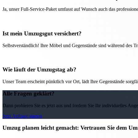
Ja, unser Full-Service-Paket umfasst auf Wunsch auch das professio
Ist mein Umzugsgut versichert?
Selbstverständlich! Ihre Möbel und Gegenstände sind während des Tra
Wie läuft der Umzugstag ab?
Unser Team erscheint pünktlich vor Ort, lädt Ihre Gegenstände sorgfälti
Alle Fragen geklärt?
Dann probieren Sie es jetzt aus und fordern Sie Ihr individuelles Ang
Jetzt Anfrage starten
Umzug planen leicht gemacht: Vertrauen Sie dem 