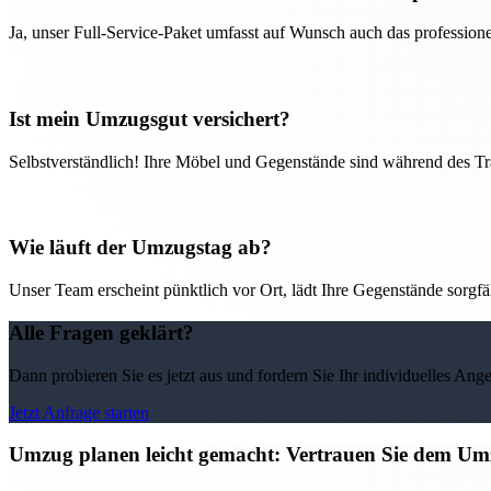
Ja, unser Full-Service-Paket umfasst auf Wunsch auch das professio
Ist mein Umzugsgut versichert?
Selbstverständlich! Ihre Möbel und Gegenstände sind während des Tra
Wie läuft der Umzugstag ab?
Unser Team erscheint pünktlich vor Ort, lädt Ihre Gegenstände sorgfälti
Alle Fragen geklärt?
Dann probieren Sie es jetzt aus und fordern Sie Ihr individuelles Ang
Jetzt Anfrage starten
Umzug planen leicht gemacht: Vertrauen Sie dem 