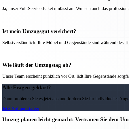
Ja, unser Full-Service-Paket umfasst auf Wunsch auch das professio
Ist mein Umzugsgut versichert?
Selbstverständlich! Ihre Möbel und Gegenstände sind während des Tra
Wie läuft der Umzugstag ab?
Unser Team erscheint pünktlich vor Ort, lädt Ihre Gegenstände sorgfälti
Alle Fragen geklärt?
Dann probieren Sie es jetzt aus und fordern Sie Ihr individuelles Ang
Jetzt Anfrage starten
Umzug planen leicht gemacht: Vertrauen Sie dem 