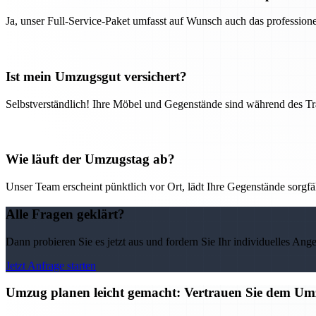
Ja, unser Full-Service-Paket umfasst auf Wunsch auch das professio
Ist mein Umzugsgut versichert?
Selbstverständlich! Ihre Möbel und Gegenstände sind während des Tra
Wie läuft der Umzugstag ab?
Unser Team erscheint pünktlich vor Ort, lädt Ihre Gegenstände sorgfälti
Alle Fragen geklärt?
Dann probieren Sie es jetzt aus und fordern Sie Ihr individuelles Ang
Jetzt Anfrage starten
Umzug planen leicht gemacht: Vertrauen Sie dem 