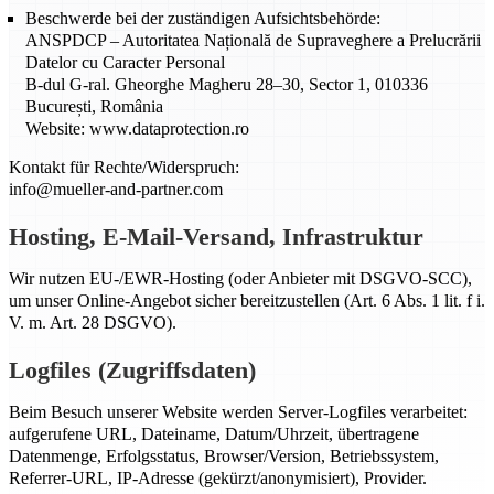
Beschwerde bei der zuständigen Aufsichtsbehörde:
ANSPDCP – Autoritatea Națională de Supraveghere a Prelucrării
Datelor cu Caracter Personal
B-dul G-ral. Gheorghe Magheru 28–30, Sector 1, 010336
București, România
Website: www.dataprotection.ro
Kontakt für Rechte/Widerspruch:
info@mueller-and-partner.com
Hosting, E-Mail-Versand, Infrastruktur
Wir nutzen EU-/EWR-Hosting (oder Anbieter mit DSGVO-SCC),
um unser Online-Angebot sicher bereitzustellen (Art. 6 Abs. 1 lit. f i.
V. m. Art. 28 DSGVO).
Logfiles (Zugriffsdaten)
Beim Besuch unserer Website werden Server-Logfiles verarbeitet:
aufgerufene URL, Dateiname, Datum/Uhrzeit, übertragene
Datenmenge, Erfolgsstatus, Browser/Version, Betriebssystem,
Referrer-URL, IP-Adresse (gekürzt/anonymisiert), Provider.