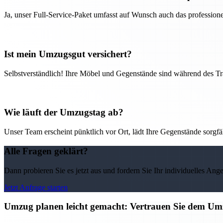
Ja, unser Full-Service-Paket umfasst auf Wunsch auch das professio
Ist mein Umzugsgut versichert?
Selbstverständlich! Ihre Möbel und Gegenstände sind während des Tra
Wie läuft der Umzugstag ab?
Unser Team erscheint pünktlich vor Ort, lädt Ihre Gegenstände sorgfälti
Alle Fragen geklärt?
Dann probieren Sie es jetzt aus und fordern Sie Ihr individuelles Ang
Jetzt Anfrage starten
Umzug planen leicht gemacht: Vertrauen Sie dem 